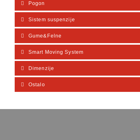
Pogon
Sistem suspenzije
Gume&Felne
Smart Moving System
Dimenzije
Ostalo