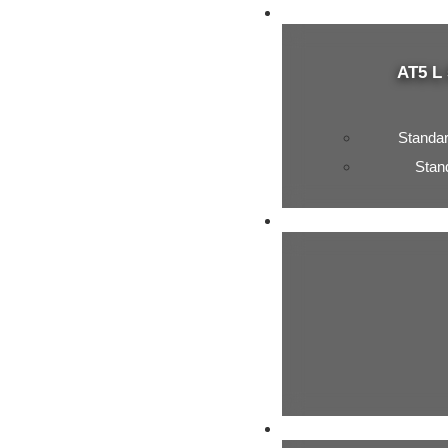
ATV
SNARLER™
AT5 L
Standa
Stan
SSV
VILLAIN™
UTV
FUGLEMAN™