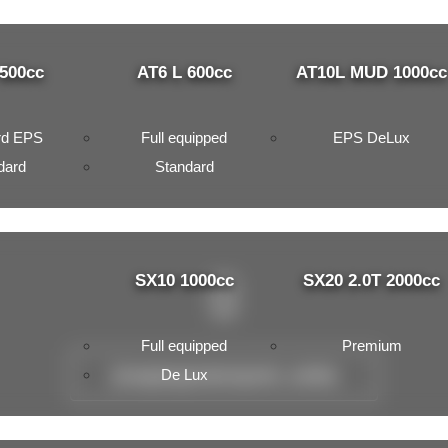
 500cc
AT6 L 600cc
AT10L MUD 1000cc
rd EPS
Full equipped
EPS DeLux
dard
Standard
SX10 1000cc
SX20 2.0T 2000cc
Full equipped
Premium
De Lux
@segwaypowersports_serbia