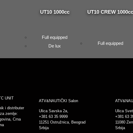
UT10 1000cc
UT10 CREW 1000c
Full equipped
Full equipped
De lux
TC UNIT
ATV&NAUTIČKI Salon
ATV&NAUT
k i distributer
Ulica Savska 2a,
Ulica Svet
za zemlje:
+381 63 35 9999
+381 63 
govina, Crna
11251 Ostružnica, Beograd
11080 Ze
rna
Srbija
Srbija