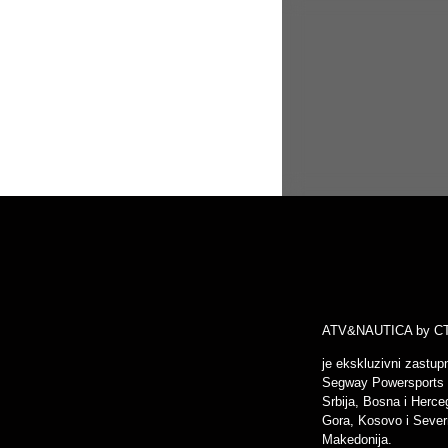
O BRENDU
DODACI
VESTI
KONTAKT / DILERI
ATV&NAUTICA by C
je ekskluzivni zastupni
Segway Powersports 
Srbija, Bosna i Herce
X
Gora, Kosovo i Seve
Makedonija.